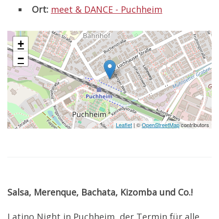
Ort:
meet & DANCE - Puchheim
+
−
Leaflet
| ©
OpenStreetMap
contributors
Salsa, Merenque, Bachata, Kizomba und Co.!
Latino Night in Puchheim, der Termin für alle