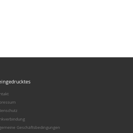
eingedrucktes
ntakt
pressum
tenschutz
nkverbindung
lgemeine Geschäftsbedingungen