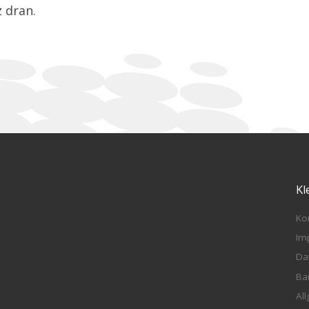
 dran.
Kl
Ko
Im
Da
Ba
Al