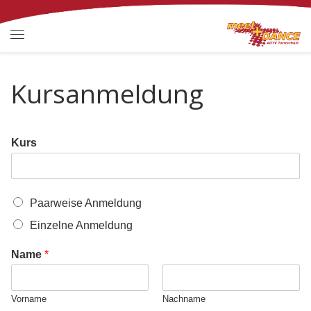
Zum Inhalt springen
Menü
Kursanmeldung
Kurs
M
Paarweise Anmeldung
e
Einzelne Anmeldung
h
r
f
Name
*
a
c
h
Vorname
Nachname
a