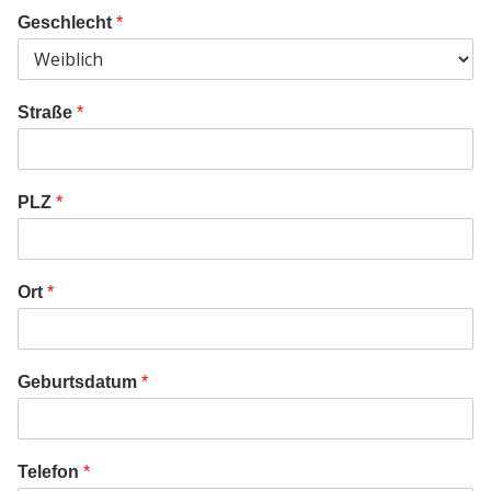
u
Geschlecht
*
s
w
a
h
Straße
*
l
*
PLZ
*
Ort
*
Geburtsdatum
*
Telefon
*