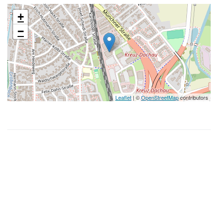
+
−
Leaflet
| ©
OpenStreetMap
contributors