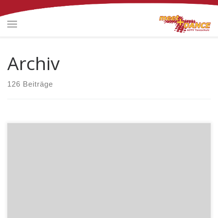
Zum Inhalt springen
Menü
Archiv
126 Beiträge
←
Frühere Termine
Spätere Termine
→
Übungsabend in Dachau
26. Dezember 2026 19:30
–
22:30